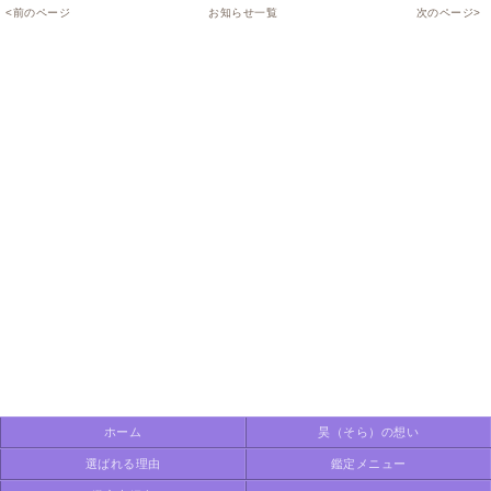
<前のページ
お知らせ一覧
次のページ>
ホーム
昊（そら）の想い
選ばれる理由
鑑定メニュー