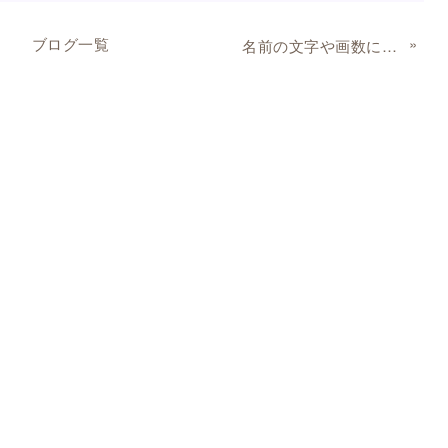
ブログ一覧
»
名前の文字や画数には霊力が宿る！