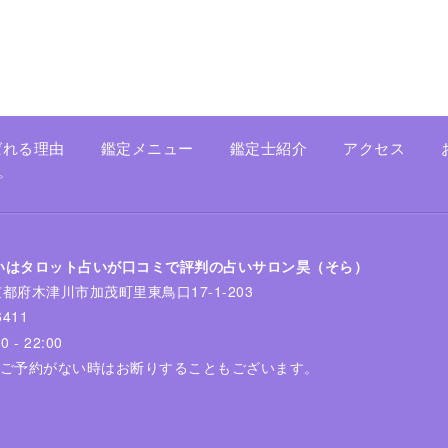
ばれる理由
鑑定メニュー
鑑定士紹介
アクセス
プ
いはタロット占いが口コミで評判の占いサロン昊（そら）
2 京都府木津川市加茂町里東鳥口17-1-203
6411
 - 22:00
。ご予約がない時はお断りすることもございます。