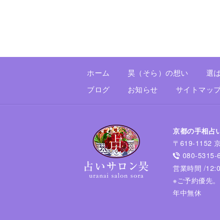
ホーム
昊（そら）の想い
選
ブログ
お知らせ
サイトマッ
京都の手相占
〒619-115
080-5315-
営業時間 /12:00
※ご予約優先
年中無休