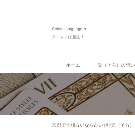
Select Language
▼
タロットは魔法！
ホーム
昊（そら）の想
京都で手相占いなら占いｻﾛﾝ昊（そら）｜