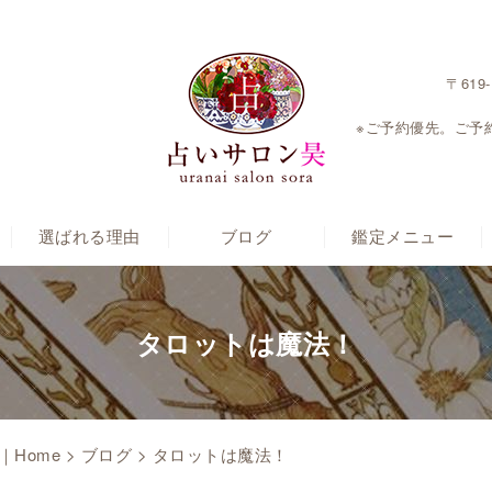
〒619
※ご予約優先。ご
い
選ばれる理由
ブログ
鑑定メニュー
タロットは魔法！
Home
>
ブログ
> タロットは魔法！